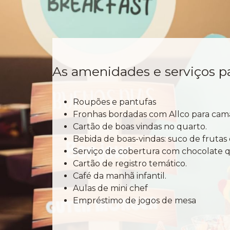
As amenidades e serviços p
Roupões e pantufas
Fronhas bordadas com Allco para cama
Cartão de boas vindas no quarto.
Bebida de boas-vindas: suco de frutas
Serviço de cobertura com chocolate q
Cartão de registro temático.
Café da manhã infantil.
Aulas de mini chef
​Empréstimo de jogos de mesa