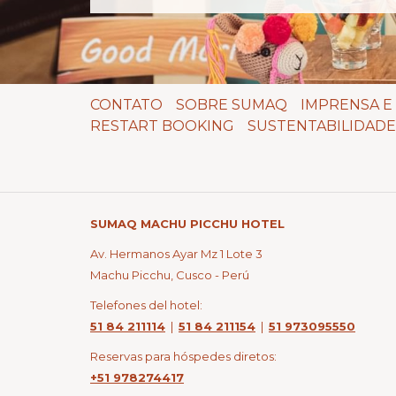
CONTATO
SOBRE SUMAQ
IMPRENSA E 
RESTART BOOKING
SUSTENTABILIDADE
SUMAQ MACHU PICCHU HOTEL
Av. Hermanos Ayar Mz 1 Lote 3
Machu Picchu, Cusco - Perú
Telefones del hotel:
51 84 211114
|
51 84 211154
|
51 973095550
Reservas para hóspedes diretos:
+51 978274417