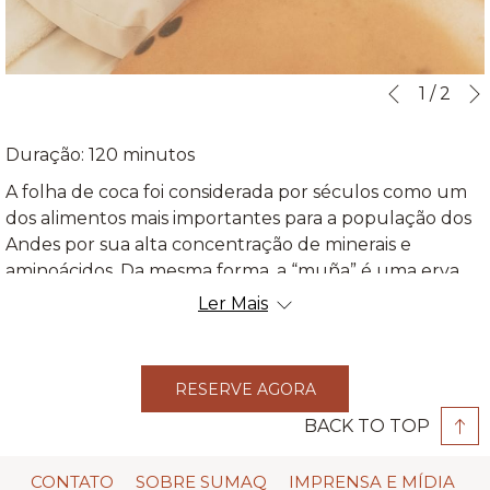
Slideshow
Clicking
1
/
2
Previous
control
on
buttons
the
Duração: 120 minutos
following
A folha de coca foi considerada por séculos como um
links
dos alimentos mais importantes para a população dos
will
Andes por sua alta concentração de minerais e
update
aminoácidos. Da mesma forma, a “muña” é uma erva
the
milenária de alto valor medicinal. ​ Desfrute destes
content
Ler Mais
benefícios realizando este tratamento que inclui uma
above
esfoliação corporal, a aplicação de uma máscara em
todo corpo e massagens relaxantes com cremes
RESERVE AGORA
hidratantes que permitirão que se sinta revitalizado e
BACK TO TOP
em conexão com os Andes.
CONTATO
SOBRE SUMAQ
IMPRENSA E MÍDIA