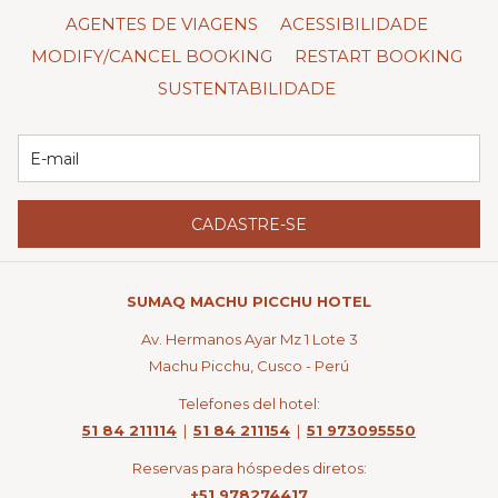
AGENTES DE VIAGENS
ACESSIBILIDADE
MODIFY/CANCEL BOOKING
RESTART BOOKING
SUSTENTABILIDADE
CADASTRE-SE
SUMAQ MACHU PICCHU HOTEL
Av. Hermanos Ayar Mz 1 Lote 3
Machu Picchu, Cusco - Perú
Telefones del hotel:
51 84 211114
|
51 84 211154
|
51 973095550
Reservas para hóspedes diretos:
+51 978274417