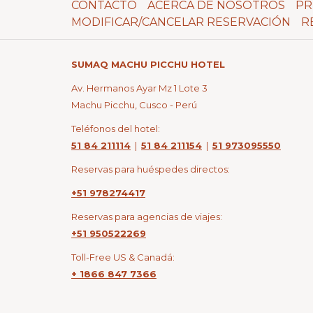
CONTACTO
ACERCA DE NOSOTROS
PR
MODIFICAR/CANCELAR RESERVACIÓN
R
SUMAQ MACHU PICCHU HOTEL
Av. Hermanos Ayar Mz 1 Lote 3
Machu Picchu, Cusco - Perú
Teléfonos del hotel:
51 84 211114
|
51 84 211154
|
51 973095550
Reservas para huéspedes directos:
+51 978274417
Reservas para agencias de viajes:
+51 950522269
Toll-Free US & Canadá:
+ 1866 847 7366