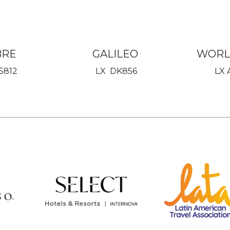
BRE
GALILEO
WORL
5812
LX DK856
LX 