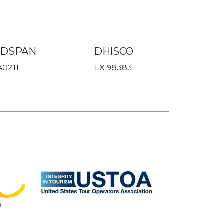
DSPAN
DHISCO
A0211
LX 98383