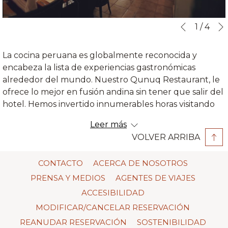
Botones
Al
1
/
4
Anterior
de
hacer
control
clic
La cocina peruana es globalmente reconocida y
de
en
encabeza la lista de experiencias gastronómicas
la
los
alrededor del mundo. Nuestro Qunuq Restaurant, le
presentació
siguientes
ofrece lo mejor en fusión andina sin tener que salir del
de
enlaces,
hotel. Hemos invertido innumerables horas visitando
diapositivas
se
comunidades locales con el fin de investigar y obtener
actualizará
Leer más
los ingredientes más frescos. El resultado de nuestros
el
VOLVER ARRIBA
esfuerzos es un menú con deliciosas opciones que
contenido
emplean una variedad de productos de origen local,
anterior
CONTACTO
ACERCA DE NOSOTROS
cultivados y cosechados con el amor que tiene la
gente por su tierra. ​
PRENSA Y MEDIOS
AGENTES DE VIAJES
ACCESIBILIDAD
Además del menú regular, también contamos con un
Menú de Degustación “Sabores de los Andes” Apucc
MODIFICAR/CANCELAR RESERVACIÓN
Mikhuna
que constituye una forma magnífica de
REANUDAR RESERVACIÓN
SOSTENIBILIDAD