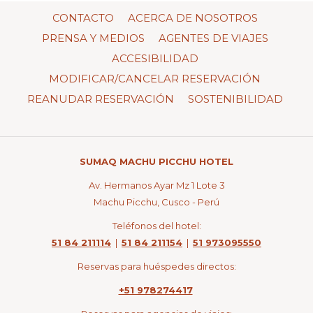
control
clic
CONTACTO
ACERCA DE NOSOTROS
de
en
PRENSA Y MEDIOS
AGENTES DE VIAJES
la
los
ACCESIBILIDAD
presentación
siguientes
MODIFICAR/CANCELAR RESERVACIÓN
de
enlaces,
diapositivas
se
REANUDAR RESERVACIÓN
SOSTENIBILIDAD
actualizará
el
contenido
SUMAQ MACHU PICCHU HOTEL
anterior
Av. Hermanos Ayar Mz 1 Lote 3
Machu Picchu, Cusco - Perú
Teléfonos del hotel:
51 84 211114
|
51 84 211154
|
51 973095550
Reservas para huéspedes directos:
+51 978274417