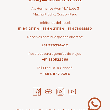
SUMAQ MACHU PICCHU HOTEL
Av. Hermanos Ayar Mz 1 Lote 3
Machu Picchu, Cusco - Perú
Teléfonos del hotel:
51 84 211114
|
51 84 211154
|
51 973095550
Reservas para huéspedes directos:
+51 978274417
Reservas para agencias de viajes:
+51 950522269
Toll-Free US & Canadá:
+ 1866 847 7366