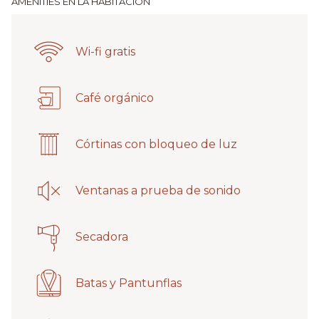
AMENITIES EN LA HABITACIÓN
la
los
presentación
siguientes
de
enlaces,
Wi-fi gratis
diapositivas
se
actualizará
el
Café orgánico
contenido
anterior
Córtinas con bloqueo de luz
Ventanas a prueba de sonido
Secadora
Batas y Pantunflas