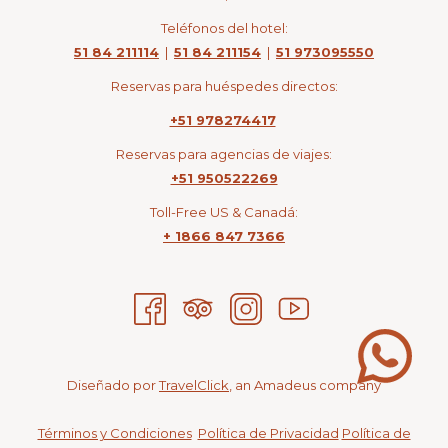
Teléfonos del hotel:
51 84 211114
|
51 84 211154
|
51 973095550
Reservas para huéspedes directos:
+51 978274417
Reservas para agencias de viajes:
+51 950522269
Toll-Free US & Canadá:
+ 1866 847 7366
Diseñado por
TravelClick
, an Amadeus company
Términos y Condiciones
Política de Privacidad
Política de