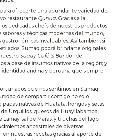
tidos.
 para ofrecerte una abundante variedad de
sivo restaurante
Qunuq
. Gracias a la
 los dedicados chefs de nuestros productos
los sabores y técnicas modernas del mundo,
s gastronómicas invaluables. Así también, si
estilados, Sumaq podrá brindarte originales
 nuestro
Suquy Café & Bar
donde
s a base de insumos nativos de la región; y
la identidad andina y peruana que siempre
fortunados que nos sentimos en Sumaq,
nidad de compartir contigo no solo
papas nativas de Huatata, hongos y setas
as de Urquillos, quesos de Huayllabamba,
e Lamay, sal de Maras, y truchas del lago
ocimientos ancestrales de diversas
n en nuestras recetas gracias al aporte de