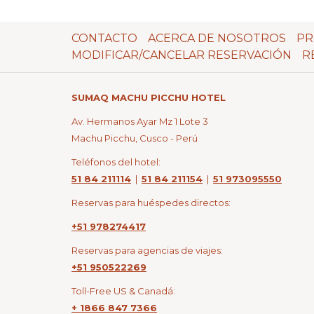
CONTACTO
ACERCA DE NOSOTROS
PR
MODIFICAR/CANCELAR RESERVACIÓN
R
SUMAQ MACHU PICCHU HOTEL
Av. Hermanos Ayar Mz 1 Lote 3
Machu Picchu, Cusco - Perú
Teléfonos del hotel:
51 84 211114
|
51 84 211154
|
51 973095550
Reservas para huéspedes directos:
+51 978274417
Reservas para agencias de viajes:
+51 950522269
Toll-Free US & Canadá:
+ 1866 847 7366