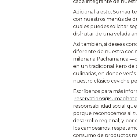
cada integrante de nuestr
contenido
Adicional a esto, Sumaq te
anterior
con nuestros menús de deg
cuales puedes solicitar se
disfrutar de una velada a
Así también, si deseas con
diferente de nuestra cocin
milenaria Pachamanca ―oll
en un tradicional kero de
culinarias, en donde verá
nuestro clásico ceviche pe
Escríbenos para más infor
reservations@sumaqhot
responsabilidad social qu
porque reconocemos al tu
desarrollo regional; y por
los campesinos, respetamo
consumo de productos nati