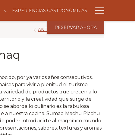
Hambur
EXPERIENCIAS GASTRONÓMICAS
Menu
RESERVAR AHORA
ANTERIOR
SIGUIENTE
umaq
ocido, por ya varios años consecutivos,
íses para vivir a plenitud el turismo
a variedad de productos que crecen a lo
erritorio y la creatividad que surge de
se aborda lo culinario es la fabulosa
gue a nuestra cocina. Sumaq Machu Picchu
 de poder introducirte al magnífico mundo
presentaciones, sabores, texturas y aromas