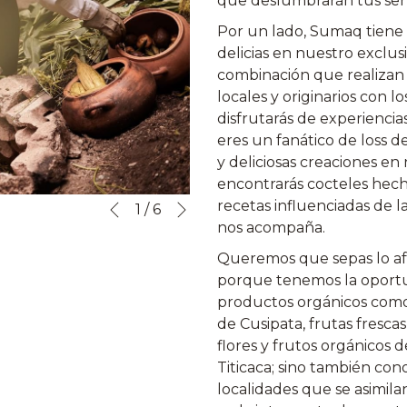
que deslumbrarán tus sen
Por un lado, Sumaq tiene
delicias en nuestro exclu
combinación que realizan
locales y originarios con 
disfrutarás de experiencia
eres un fanático de loss d
y deliciosas creaciones en
encontrarás cocteles hecho
Siguiente
recetas influenciadas de 
Botones
Al
1
/
6
Anterior
nos acompaña.
de
hacer
control
clic
Queremos que sepas lo a
de
en
porque tenemos la oportu
la
los
productos orgánicos como 
presentación
siguientes
de Cusipata, frutas fresc
de
enlaces,
flores y frutos orgánicos d
diapositivas
se
Titicaca; sino también con
actualizará
localidades que se asimila
el