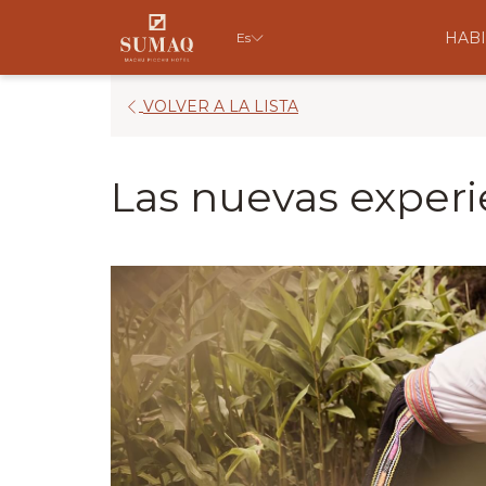
HABI
Es
ABRE
VOLVER A LA LISTA
EN
UNA
Las nuevas experi
NUEVA
PESTAÑA