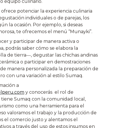
o equipo culinario.
 ofrece potenciar la experiencia culinaria
ustación individuales o de parejas, los
gún la ocasión. Por ejemplo, si deseas
morosa, te ofrecemos el menú “Munayki”.
ocer y participar de manera activa o
a, podrás saber cómo se elabora la
a de tierra―, degustar las chichas andinas
 cerámica o participar en demostraciones
s de manera personalizada la preparación de
ro con una variación al estilo Sumaq.
mación a
elperu.com
y conocerás el rol de
e tiene Sumaq con la comunidad local,
rismo como una herramienta para el
 eso valoramos el trabajo y la producción de
s el comercio justo y alentamos el
vos a través del uso de estos insumos en