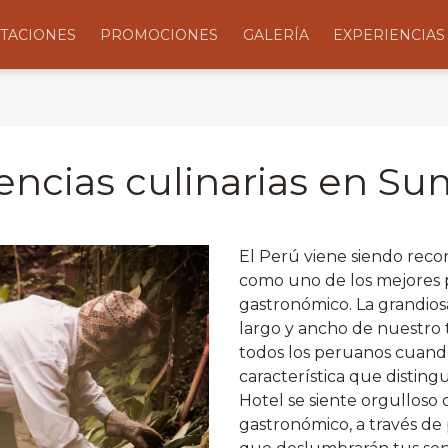
TACIONES
PROMOCIONES
GALERÍA
EXPERIENCIAS
encias culinarias en S
El Perú viene siendo recon
como uno de los mejores pa
gastronómico. La grandios
largo y ancho de nuestro t
todos los peruanos cuando 
característica que distin
Hotel se siente orgulloso
gastronómico, a través de 