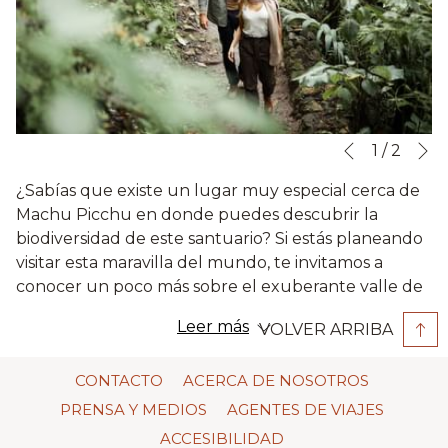
S
Botones
Al
1
/
2
Anterior
de
hacer
¿Sabías que existe un lugar muy especial cerca de
control
clic
Machu Picchu en donde puedes descubrir la
de
en
biodiversidad de este santuario? Si estás planeando
la
los
visitar esta maravilla del mundo, te invitamos a
presentación
siguientes
conocer un poco más sobre el exuberante valle de
de
enlaces,
Mandor.
diapositivas
se
Leer más
VOLVER ARRIBA
actualizará
Ubicado solamente a 40 minutos de Machu Picchu
el
Pueblo (antes conocido como Aguas Calientes), el
CONTACTO
ACERCA DE NOSOTROS
contenido
valle de Mandor es una opción perfecta para
PRENSA Y MEDIOS
AGENTES DE VIAJES
anterior
quienes buscan una caminata de dificultad media y
ACCESIBILIDAD
que disfrutan estar en contacto con la naturaleza.