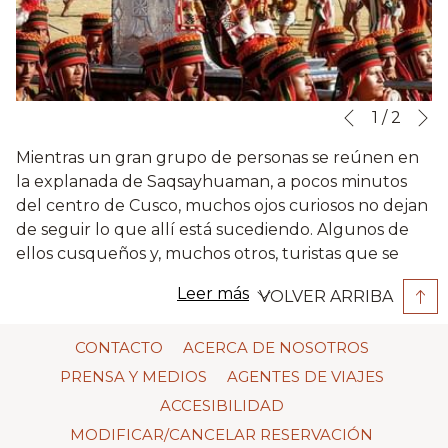
S
Botones
Al
1
/
2
Anterior
de
hacer
Mientras un gran grupo de personas se reúnen en
control
clic
la explanada de Saqsayhuaman, a pocos minutos
de
en
del centro de Cusco, muchos ojos curiosos no dejan
la
los
de seguir lo que allí está sucediendo. Algunos de
presentación
siguientes
ellos cusqueños y, muchos otros, turistas que se
de
enlaces,
encuentran visitando los alrededores siguen de
diapositivas
se
Leer más
VOLVER ARRIBA
cerca las coreografías y figuras que forman los
actualizará
protagonistas. Todos saben que en pocos días se
el
CONTACTO
ACERCA DE NOSOTROS
llevará a cabo la festividad más influyente de la
contenido
región. ¿Adivinan cuál es? Probablemente el título
PRENSA Y MEDIOS
AGENTES DE VIAJES
anterior
les haya dado una pista. En efecto, se trata del Inti
ACCESIBILIDAD
Raymi.
MODIFICAR/CANCELAR RESERVACIÓN